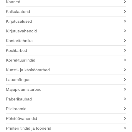
Kaaned
Kalkulaatorid
Kirjutusalused
Kirjutusvahendid
Kontoritehnika
Koolitarbed
Korrektuurlindid
Kunsti- ja käsitöötarbed
Lauamängud
Majapidamistarbed
Paberikaubad
Pildiraamid
Põhitöövahendid
Printeri tindid ja toonerid