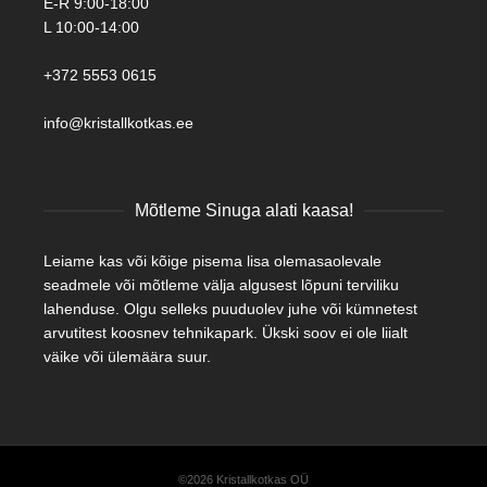
E-R 9:00-18:00
L 10:00-14:00
+372 5553 0615
info@kristallkotkas.ee
Mõtleme Sinuga alati kaasa!
Leiame kas või kõige pisema lisa olemasaolevale
seadmele või mõtleme välja algusest lõpuni terviliku
lahenduse. Olgu selleks puuduolev juhe või kümnetest
arvutitest koosnev tehnikapark. Ükski soov ei ole liialt
väike või ülemäära suur.
©2026 Kristallkotkas OÜ