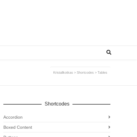
Kristallkotkas
>
Shortcodes
>
Tables
Shortcodes
Accordion
Boxed Content