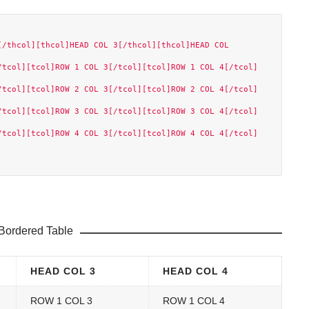
/thcol][thcol]HEAD COL 3[/thcol][thcol]HEAD COL 
/tcol][tcol]ROW 1 COL 3[/tcol][tcol]ROW 1 COL 4[/tcol]
/tcol][tcol]ROW 2 COL 3[/tcol][tcol]ROW 2 COL 4[/tcol]
/tcol][tcol]ROW 3 COL 3[/tcol][tcol]ROW 3 COL 4[/tcol]
/tcol][tcol]ROW 4 COL 3[/tcol][tcol]ROW 4 COL 4[/tcol]
 Bordered Table
HEAD COL 3
HEAD COL 4
ROW 1 COL 3
ROW 1 COL 4