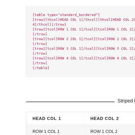
[table type="standard_bordered"]

[trow][thcol]HEAD COL 1[/thcol][thcol]HEAD COL 2[
4[/thcol][/trow]

[trow][tcol]ROW 1 COL 1[/tcol][tcol]ROW 1 COL 2[
[/trow]

[trow][tcol]ROW 2 COL 1[/tcol][tcol]ROW 2 COL 2[
[/trow]

[trow][tcol]ROW 3 COL 1[/tcol][tcol]ROW 3 COL 2[
[/trow]

[trow][tcol]ROW 4 COL 1[/tcol][tcol]ROW 4 COL 2[
[/trow]

Striped
HEAD COL 1
HEAD COL 2
ROW 1 COL 1
ROW 1 COL 2