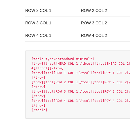
ROW 2 COL 1
ROW 2 COL 2
ROW 3 COL 1
ROW 3 COL 2
ROW 4 COL 1
ROW 4 COL 2
[table type="standard_minimal"]

[trow][thcol]HEAD COL 1[/thcol][thcol]HEAD COL 2[
4[/thcol][/trow]

[trow][tcol]ROW 1 COL 1[/tcol][tcol]ROW 1 COL 2[
[/trow]

[trow][tcol]ROW 2 COL 1[/tcol][tcol]ROW 2 COL 2[
[/trow]

[trow][tcol]ROW 3 COL 1[/tcol][tcol]ROW 3 COL 2[
[/trow]

[trow][tcol]ROW 4 COL 1[/tcol][tcol]ROW 4 COL 2[
[/trow]
