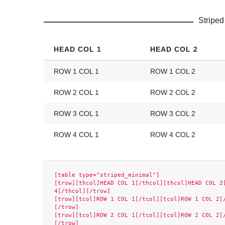
Striped
HEAD COL 1
HEAD COL 2
ROW 1 COL 1
ROW 1 COL 2
ROW 2 COL 1
ROW 2 COL 2
ROW 3 COL 1
ROW 3 COL 2
ROW 4 COL 1
ROW 4 COL 2
[table type="striped_minimal"]

[trow][thcol]HEAD COL 1[/thcol][thcol]HEAD COL 2[
4[/thcol][/trow]

[trow][tcol]ROW 1 COL 1[/tcol][tcol]ROW 1 COL 2[
[/trow]

[trow][tcol]ROW 2 COL 1[/tcol][tcol]ROW 2 COL 2[
[/trow]
