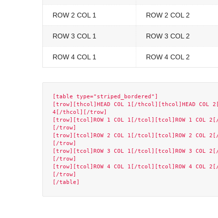
ROW 2 COL 1
ROW 2 COL 2
ROW 3 COL 1
ROW 3 COL 2
ROW 4 COL 1
ROW 4 COL 2
[table type="striped_bordered"]

[trow][thcol]HEAD COL 1[/thcol][thcol]HEAD COL 2[
4[/thcol][/trow]

[trow][tcol]ROW 1 COL 1[/tcol][tcol]ROW 1 COL 2[
[/trow]

[trow][tcol]ROW 2 COL 1[/tcol][tcol]ROW 2 COL 2[
[/trow]

[trow][tcol]ROW 3 COL 1[/tcol][tcol]ROW 3 COL 2[
[/trow]

[trow][tcol]ROW 4 COL 1[/tcol][tcol]ROW 4 COL 2[
[/trow]
