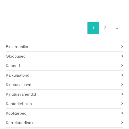
1
2
→
Elektroonika
Gloobused
Kaaned
Kalkulaatorid
Kirjutusalused
Kirjutusvahendid
Kontoritehnika
Koolitarbed
Korrektuurlindid