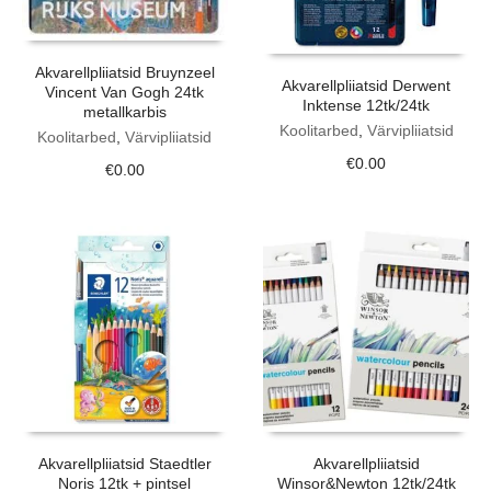
Akvarellpliiatsid Bruynzeel
Akvarellpliiatsid Derwent
Vincent Van Gogh 24tk
Inktense 12tk/24tk
metallkarbis
Koolitarbed
,
Värvipliiatsid
Koolitarbed
,
Värvipliiatsid
€
0.00
€
0.00
Akvarellpliiatsid Staedtler
Akvarellpliiatsid
Noris 12tk + pintsel
Winsor&Newton 12tk/24tk