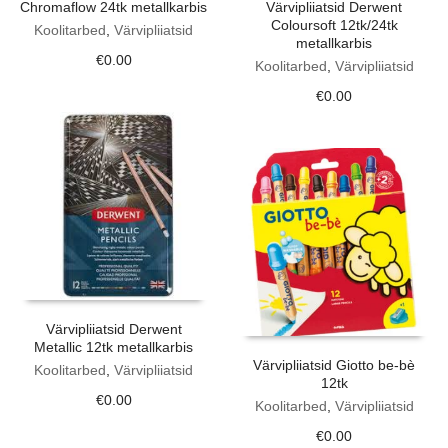
Chromaflow 24tk metallkarbis
Värvipliiatsid Derwent
Coloursoft 12tk/24tk
Koolitarbed
,
Värvipliiatsid
metallkarbis
€
0.00
Koolitarbed
,
Värvipliiatsid
€
0.00
Värvipliiatsid Derwent
Metallic 12tk metallkarbis
Värvipliiatsid Giotto be-bè
Koolitarbed
,
Värvipliiatsid
12tk
€
0.00
Koolitarbed
,
Värvipliiatsid
€
0.00