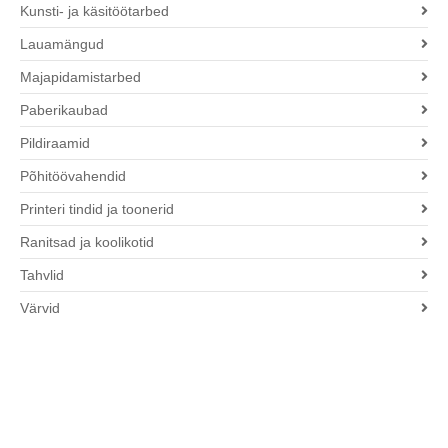
Kunsti- ja käsitöötarbed
Lauamängud
Majapidamistarbed
Paberikaubad
Pildiraamid
Põhitöövahendid
Printeri tindid ja toonerid
Ranitsad ja koolikotid
Tahvlid
Värvid