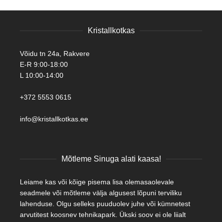
Kristallkotkas
Võidu tn 24a, Rakvere
E-R 9:00-18:00
L 10:00-14:00
+372 5553 0615
info@kristallkotkas.ee
Mõtleme Sinuga alati kaasa!
Leiame kas või kõige pisema lisa olemasaolevale
seadmele või mõtleme välja algusest lõpuni terviliku
lahenduse. Olgu selleks puuduolev juhe või kümnetest
arvutitest koosnev tehnikapark. Ükski soov ei ole liialt