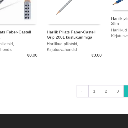
Harilik p
Slim
Harilikud 
iiats Faber-Castell
Harilik Pliiats Faber-Castell
Kirjutusv
1
Grip 2001 kustukummiga
pliiatsid
,
Harilikud pliiatsid
,
ahendid
Kirjutusvahendid
€
0.00
€
0.00
←
1
2
3