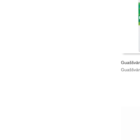
Guaššvär
Guaššvär