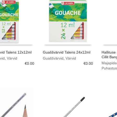
vid Talens 12x12ml
Guaššvärvid Talens 24x12ml
Hallitus
Cillit Ba
vid
,
Värvid
Guaššvärvid
,
Värvid
Majapida
€
0.00
€
0.00
Puhastus