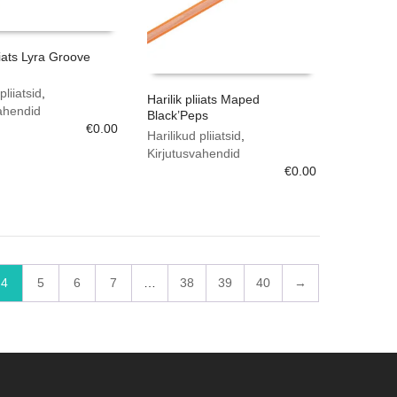
liiats Lyra Groove
pliiatsid
,
Harilik pliiats Maped
ahendid
Black’Peps
€
0.00
Harilikud pliiatsid
,
Kirjutusvahendid
€
0.00
4
5
6
7
…
38
39
40
→