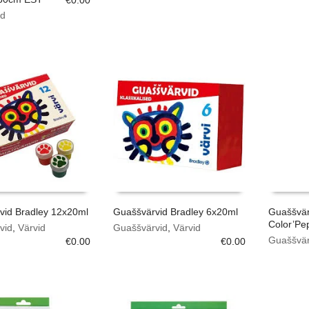
ed
vid Bradley 12x20ml
Guaššvärvid Bradley 6x20ml
Guaššvä
Color’Pe
vid
,
Värvid
Guaššvärvid
,
Värvid
Guaššvär
€
0.00
€
0.00