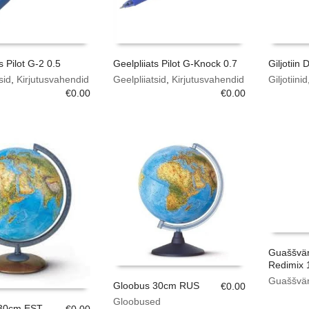
s Pilot G-2 0.5
Geelpliiats Pilot G-Knock 0.7
Giljotiin
sid
,
Kirjutusvahendid
Geelpliiatsid
,
Kirjutusvahendid
Giljotiinid
€
0.00
€
0.00
Guaššvär
Redimix 
Guaššvär
Gloobus 30cm RUS
€
0.00
Gloobused
 30cm EST
€
0.00