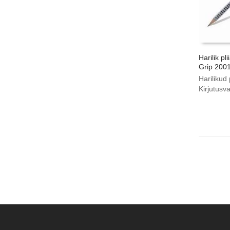
Harilik pl
Grip 200
Harilikud 
Kirjutusv