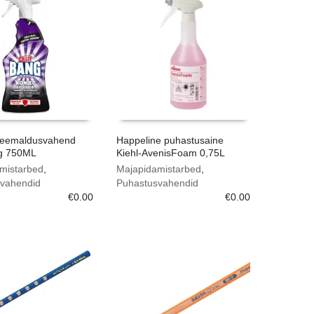
e eemaldusvahend
Happeline puhastusaine
ng 750ML
Kiehl-AvenisFoam 0,75L
mistarbed
,
Majapidamistarbed
,
vahendid
Puhastusvahendid
€
0.00
€
0.00