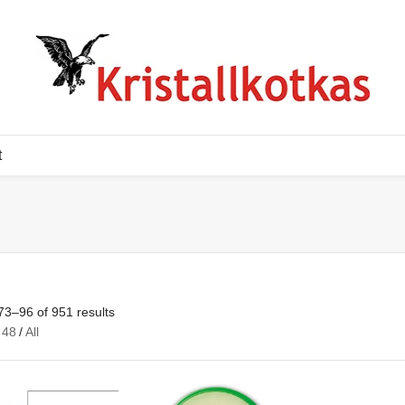
t
3–96 of 951 results
48
/
All