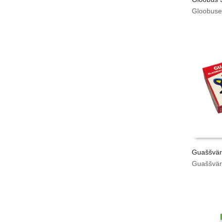
Gloobus
Guaššvär
Guaššvär