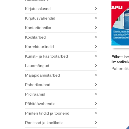
Kirjutusalused
Kirjutusvahendid
Kontoritehnika
Koolitarbed
Korrektuurlindid
Kunsti- ja käsitöötarbed
Etikett is
ilmastiku
Lauamängud
Paberetik
Majapidamistarbed
Paberikaubad
Pildiraamid
Põhitöövahendid
Printeri tindid ja toonerid
Ranitsad ja koolikotid