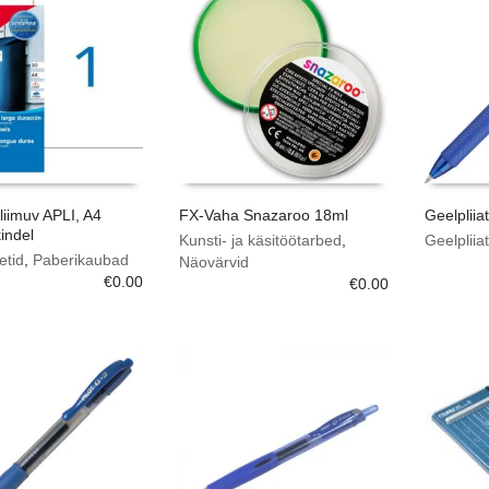
eliimuv APLI, A4
FX-Vaha Snazaroo 18ml
Geelpliia
kindel
Kunsti- ja käsitöötarbed
,
Geelpliiat
etid
,
Paberikaubad
Näovärvid
€
0.00
€
0.00