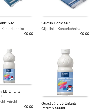
 Dahle 502
Giljotiin Dahle 507
,
Kontoritehnika
Giljotiinid
,
Kontoritehnika
€
0.00
€
0.00
v LB Enfants
1l
vid
,
Värvid
Guaššvärv LB Enfants
€
0.00
Redimix 500ml