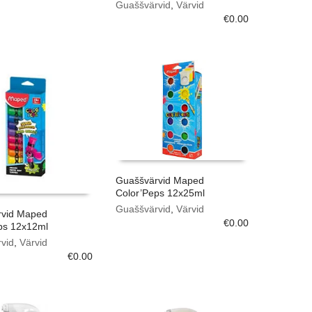
Guaššvärvid
,
Värvid
€
0.00
Guaššvärvid Maped
Color’Peps 12x25ml
Guaššvärvid
,
Värvid
rvid Maped
€
0.00
ps 12x12ml
vid
,
Värvid
€
0.00