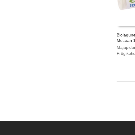
Biolagune
McLean 
Majapida
Prügikoti