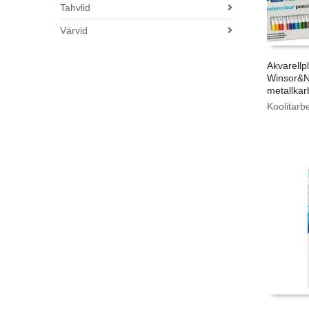
Tahvlid
Värvid
Akvarellpl
Winsor&N
metallkar
Koolitarb