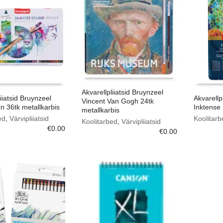
Akvarellpliiatsid Bruynzeel
iiatsid Bruynzeel
Akvarellp
Vincent Van Gogh 24tk
n 36tk metallkarbis
Inktense 
metallkarbis
ed
,
Värvipliiatsid
Koolitarb
Koolitarbed
,
Värvipliiatsid
€
0.00
€
0.00