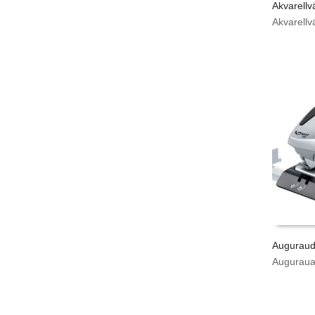
Akvarellv
Akvarellv
Auguraud
Augurau