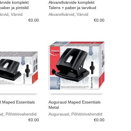
ärvide komplekt
Akvarellvärvide komplekt
paber ja pintslid
Talens + paber ja tarvikud
ärvid
,
Värvid
Akvarellvärvid
,
Värvid
€
0.00
€
0.00
 Maped Essentials
Auguraud Maped Essentials
Metal
ad
,
Põhitöövahendid
Augurauad
,
Põhitöövahendid
€
0.00
€
0.00