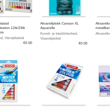
iiatsid
Akvarellplokk Canson XL
Akvarell
ewton 12tk/24tk
Aquarelle
metallkar
bis
Kunsti- ja käsitöötarbed
,
Akvarellv
ed
,
Värvipliiatsid
Visandiplokid
€
0.00
€
0.00