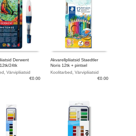
liiatsid Derwent
Akvarellpliiatsid Staedtler
12tk/24tk
Noris 12tk + pintsel
ed
,
Värvipliiatsid
Koolitarbed
,
Värvipliiatsid
€
0.00
€
0.00