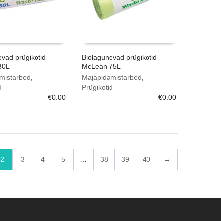
evad prügikotid
Biolagunevad prügikotid
30L
McLean 75L
mistarbed
,
Majapidamistarbed
,
d
Prügikotid
€
0.00
€
0.00
2
3
4
5
…
38
39
40
→