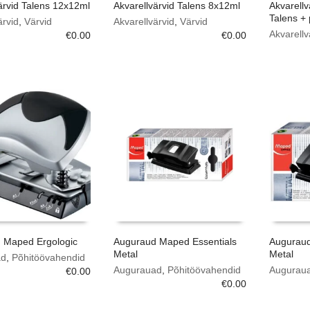
ärvid Talens 12x12ml
Akvarellvärvid Talens 8x12ml
Akvarellv
Talens + 
ärvid
,
Värvid
Akvarellvärvid
,
Värvid
Akvarellv
€
0.00
€
0.00
 Maped Ergologic
Auguraud Maped Essentials
Auguraud
Metal
Metal
ad
,
Põhitöövahendid
Augurauad
,
Põhitöövahendid
Augurau
€
0.00
€
0.00