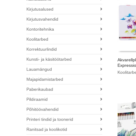
Kirjutusalused
Kirjutusvahendid
Kontoritehnika
Koolitarbed
Korrektuurlindid
Kunsti- ja käsitöötarbed
Akvarellpl
Expressio
Lauamängud
Koolitarb
Majapidamistarbed
Paberikaubad
Pildiraamid
Põhitöövahendid
Printeri tindid ja toonerid
Ranitsad ja koolikotid