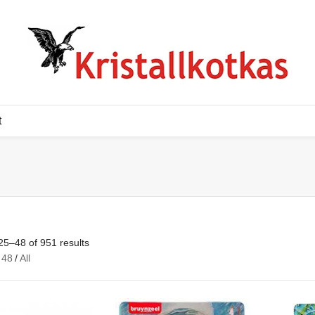
t
5–48 of 951 results
48
/
All