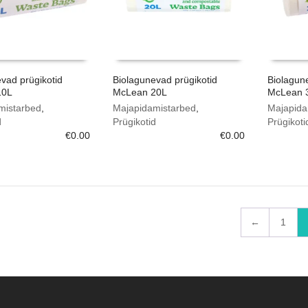
vad prügikotid
Biolagunevad prügikotid
Biolagun
10L
McLean 20L
McLean 
mistarbed
,
Majapidamistarbed
,
Majapida
d
Prügikotid
Prügikoti
€
0.00
€
0.00
←
1