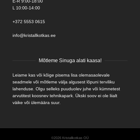
E-R 9:00-18:00
L 10:00-14:00
+372 5553 0615
info@kristallkotkas.ee
Mõtleme Sinuga alati kaasa!
Leiame kas või kõige pisema lisa olemasaolevale
seadmele või mõtleme välja algusest lõpuni terviliku
lahenduse. Olgu selleks puuduolev juhe või kümnetest
arvutitest koosnev tehnikapark. Ükski soov ei ole liialt
väike või ülemäära suur.
©2026 Kristallkotkas OÜ